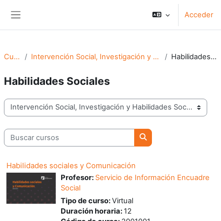
Salta al contenido principal
Acceder
Panel lateral
Cursos
Intervención Social, Investigación y Habilidades Sociales
Habilidades Sociales
Habilidades Sociales
Categorías
Buscar cursos
Buscar cursos
Habilidades sociales y Comunicación
Profesor:
Servicio de Información Encuadre
Social
Tipo de curso
:
Virtual
Duración horaria
:
12