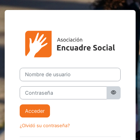
Salta al contenido principal
Entrar a Centr
Nombre de usuario
Contraseña
Acceder
¿Olvidó su contraseña?